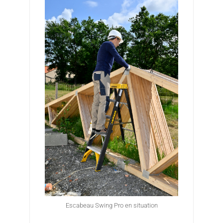
Escabeau Swing Pro en situation
Esc