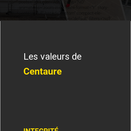
posts="10" order="ASC" icons="NO"
animations="zoom-in-up" date-format="Y" story-
content="full" based="custom" compact-ele-
pos="main-date" pagination="default" filters="no"]
Les valeurs de
Centaure
INTEGRITÉ