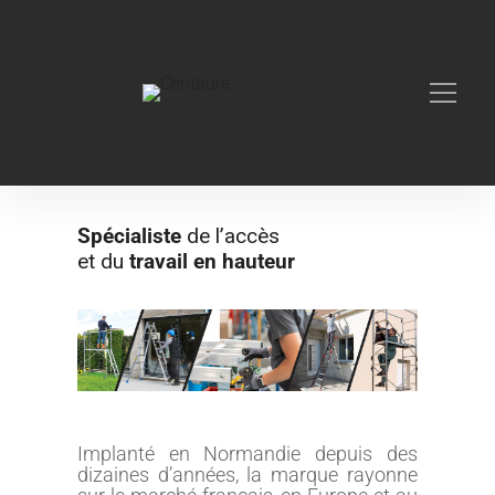
>
ACCUEIL
CENTAURE
Spécialiste
de l’accès
et du
travail en hauteur
Implanté en Normandie depuis des
dizaines d’années, la marque rayonne