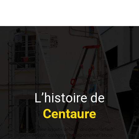
L’histoire de
Centaure
[cool-timeline layout="default" designs="default"
skin="default" category="howto-timeline" show-